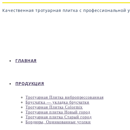
Перейти
к
Качественная тротуарная плитка с профессиональной у
содержимому
ГЛАВНАЯ
ПРОДУКЦИЯ
Тротуарная Плитка вибропрессованная
Брусчатка — укладка брусчатки
Тротуарная Плитка Colormix
Тротуарная плитка Новый город
Тротуарная плитка Старый город
Бордюры, Оцинкованные уголки