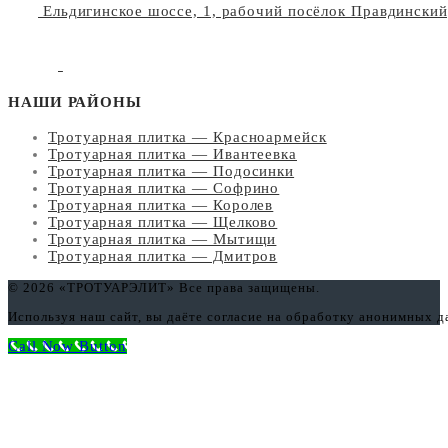
Ельдигинское шоссе, 1, рабочий посёлок Правдински
НАШИ РАЙОНЫ
Тротуарная плитка — Красноармейск
Тротуарная плитка — Ивантеевка
Тротуарная плитка — Подосинки
Тротуарная плитка — Софрино
Тротуарная плитка — Королев
Тротуарная плитка — Щелково
Тротуарная плитка — Мытищи
Тротуарная плитка — Дмитров
© 2026 «ТРОТУАРЭЛИТ» Все права защищены.
Используя наш сайт, вы даёте согласие на обработку анонимных 
Call Now Button