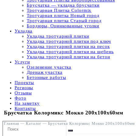
Тротуарная Плитка вибропрессованная
Брусчатка — укладка брусчатки
Тротуарная Плитка Colormix
Тротуарная плитка Новый город
Тротуарная плитка Старый город
Бордюры, Оцинкованные уголки
Укладка
Укладка тротуарной плитки
Укладка тротуарной плитки под ключ
Укладка тротуарной плитки на песок
Укладка тротуарной плитки на щебень
Укладка тротуарной плитки на бетон
Услуги
Озеленение участка
Дренаж участка
Бетонные работы
Проекты
Регионы
Отзывы
Фото
На заметку
Контакты
Брусчатка Колормикс Мокко 200x100x60мм
Главная
—
Каталог
—
Брусчатка Колормикс Мокко 200x100x60мм