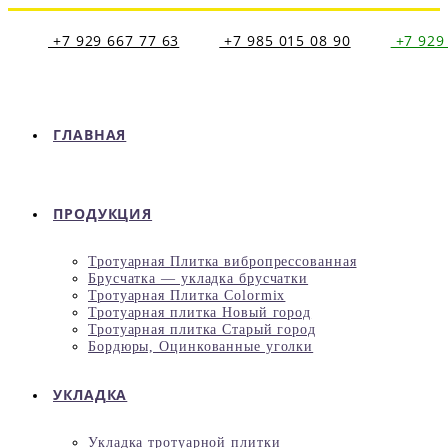
Перейти
к
+7 929 667 77 63
+7 985 015 08 90
+7 929
содержимому
ГЛАВНАЯ
ПРОДУКЦИЯ
Тротуарная Плитка вибропрессованная
Брусчатка — укладка брусчатки
Тротуарная Плитка Colormix
Тротуарная плитка Новый город
Тротуарная плитка Старый город
Бордюры, Оцинкованные уголки
УКЛАДКА
Укладка тротуарной плитки