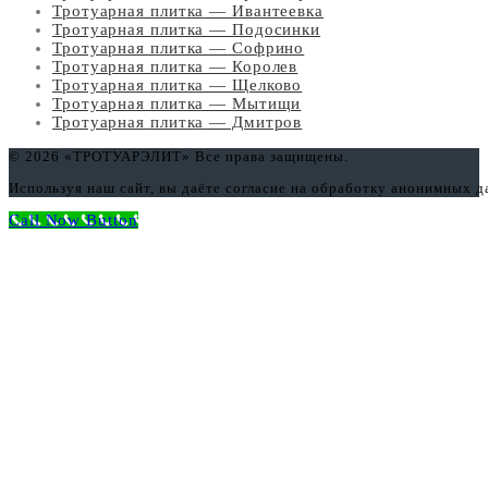
Тротуарная плитка — Ивантеевка
Тротуарная плитка — Подосинки
Тротуарная плитка — Софрино
Тротуарная плитка — Королев
Тротуарная плитка — Щелково
Тротуарная плитка — Мытищи
Тротуарная плитка — Дмитров
© 2026 «ТРОТУАРЭЛИТ» Все права защищены.
Используя наш сайт, вы даёте согласие на обработку анонимных 
Call Now Button