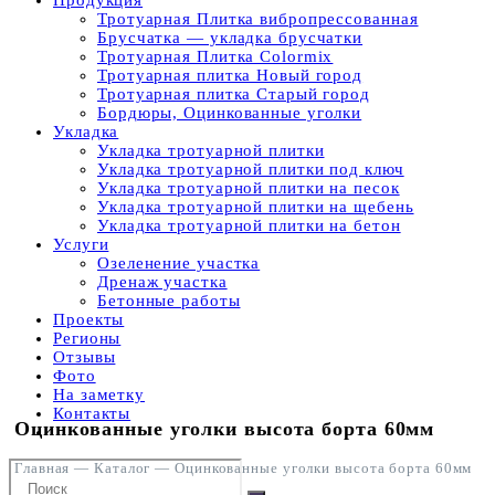
Продукция
Тротуарная Плитка вибропрессованная
Брусчатка — укладка брусчатки
Тротуарная Плитка Colormix
Тротуарная плитка Новый город
Тротуарная плитка Старый город
Бордюры, Оцинкованные уголки
Укладка
Укладка тротуарной плитки
Укладка тротуарной плитки под ключ
Укладка тротуарной плитки на песок
Укладка тротуарной плитки на щебень
Укладка тротуарной плитки на бетон
Услуги
Озеленение участка
Дренаж участка
Бетонные работы
Проекты
Регионы
Отзывы
Фото
На заметку
Контакты
Оцинкованные уголки высота борта 60мм
Главная
—
Каталог
—
Оцинкованные уголки высота борта 60мм