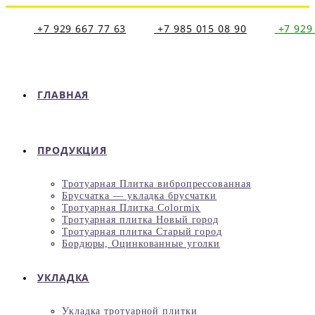
Перейти
к
+7 929 667 77 63
+7 985 015 08 90
+7 929
содержимому
ГЛАВНАЯ
ПРОДУКЦИЯ
Тротуарная Плитка вибропрессованная
Брусчатка — укладка брусчатки
Тротуарная Плитка Colormix
Тротуарная плитка Новый город
Тротуарная плитка Старый город
Бордюры, Оцинкованные уголки
УКЛАДКА
Укладка тротуарной плитки