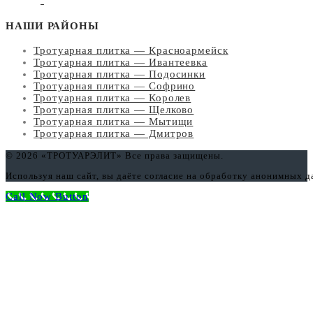
НАШИ РАЙОНЫ
Тротуарная плитка — Красноармейск
Тротуарная плитка — Ивантеевка
Тротуарная плитка — Подосинки
Тротуарная плитка — Софрино
Тротуарная плитка — Королев
Тротуарная плитка — Щелково
Тротуарная плитка — Мытищи
Тротуарная плитка — Дмитров
© 2026 «ТРОТУАРЭЛИТ» Все права защищены.
Используя наш сайт, вы даёте согласие на обработку анонимных 
Call Now Button