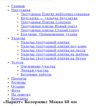
Главная
Продукция
Тротуарная Плитка вибропрессованная
Брусчатка — укладка брусчатки
Тротуарная Плитка Colormix
Тротуарная плитка Новый город
Тротуарная плитка Старый город
Бордюры, Оцинкованные уголки
Укладка
Укладка тротуарной плитки
Укладка тротуарной плитки под ключ
Укладка тротуарной плитки на песок
Укладка тротуарной плитки на щебень
Укладка тротуарной плитки на бетон
Услуги
Озеленение участка
Дренаж участка
Бетонные работы
Проекты
Регионы
Отзывы
Фото
На заметку
Контакты
«Паркет» Колормикс Мокко 60 мм