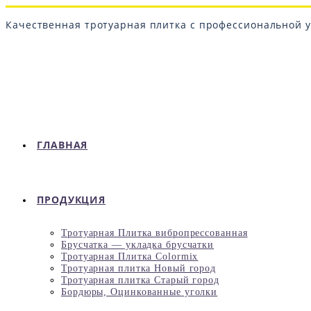
Перейти
к
Качественная тротуарная плитка с профессиональной у
содержимому
ГЛАВНАЯ
ПРОДУКЦИЯ
Тротуарная Плитка вибропрессованная
Брусчатка — укладка брусчатки
Тротуарная Плитка Colormix
Тротуарная плитка Новый город
Тротуарная плитка Старый город
Бордюры, Оцинкованные уголки