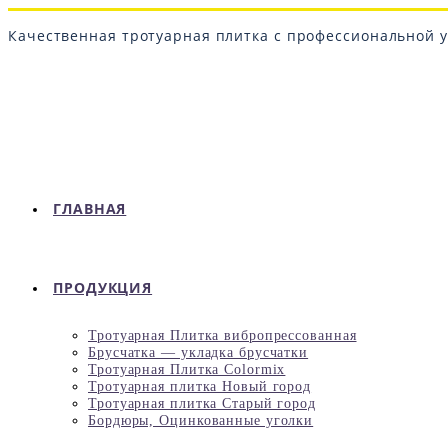
Перейти
к
Качественная тротуарная плитка с профессиональной у
содержимому
ГЛАВНАЯ
ПРОДУКЦИЯ
Тротуарная Плитка вибропрессованная
Брусчатка — укладка брусчатки
Тротуарная Плитка Colormix
Тротуарная плитка Новый город
Тротуарная плитка Старый город
Бордюры, Оцинкованные уголки