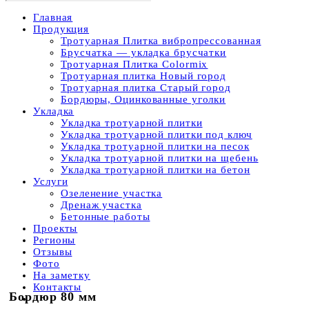
Главная
Продукция
Тротуарная Плитка вибропрессованная
Брусчатка — укладка брусчатки
Тротуарная Плитка Colormix
Тротуарная плитка Новый город
Тротуарная плитка Старый город
Бордюры, Оцинкованные уголки
Укладка
Укладка тротуарной плитки
Укладка тротуарной плитки под ключ
Укладка тротуарной плитки на песок
Укладка тротуарной плитки на щебень
Укладка тротуарной плитки на бетон
Услуги
Озеленение участка
Дренаж участка
Бетонные работы
Проекты
Регионы
Отзывы
Фото
На заметку
Контакты
Бордюр 80 мм